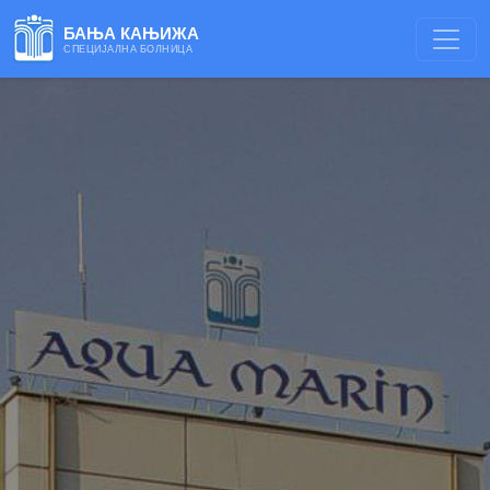
БАЊА КАЊИЖА
СПЕЦИЈАЛНА БОЛНИЦА