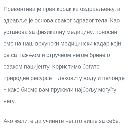
Превентива је први корак ка оздрављењу, а
здравље је основа сваког здравог тела. Као
установа за физикалну медицину, поносни
смо на наш врхунски медицински кадар који
се са пажњом и стручном негом брине о
сваком пацијенту. Користимо богате
природне ресурсе - лековиту воду и пелоиде
- како бисмо вам пружили најбољу могућу
негу.
Ако желите да учините нешто више за себе,