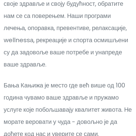
своје здравље и своју будућност, обратите
нам се са поверењем. Наши програми
лечења, опоравка, превентиве, релаксације,
wellnessа, рекреације и спорта осмишљени
су да задовоље ваше потребе и унапреде
ваше здравље.
Бања Кањижа је место где већ више од 100
година чувамо ваше здравље и пружамо
услуге које побољшавају квалитет живота. Не
морате веровати у чуда - довољно је да
дођете код нас и уверите се сами.