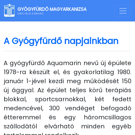
GYÓGYFÜRDŐ MAGYARKANIZSA
SPECIÁLIS KÓRHÁZ
A Gyógyfürdő napjainkban
A gyógyfürdő Aquamarin nevű új épülete
1978-ra készült el, és gyakorlatilag 1980.
január 1-jével kezdi meg működését 150
új ággyal. Az épület teljes körű terápiás
blokkal, sportcsarnokkal, két fedett
medencével, 300 vendéget befogadó
étteremmel és egy háromcsillagos
szállodától elvárható minden egyéb