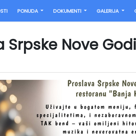
STI
PONUDA
DOKUMENTI
GALERIJA
a Srpske Nove God