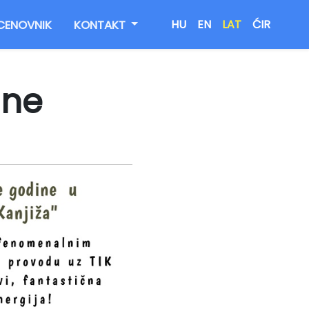
CENOVNIK
KONTAKT
HU
EN
LAT
ĆIR
ine