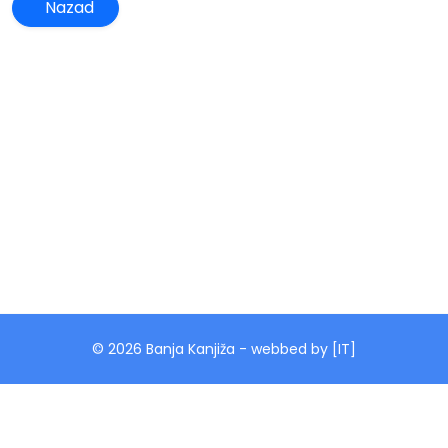
Nazad
© 2026 Banja Kanjiža - webbed by [IT]