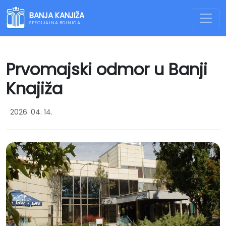
BANJA KANJIŽA
SPECIJALNA BOLNICA
Prvomajski odmor u Banji
Knajiža
2026. 04. 14.