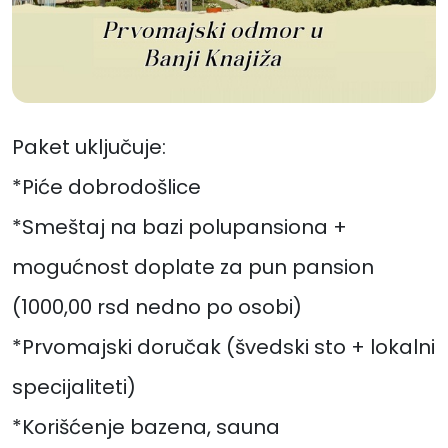
Paket uključuje:
*Piće dobrodošlice
*Smeštaj na bazi polupansiona +
mogućnost doplate za pun pansion
(1000,00 rsd nedno po osobi)
*Prvomajski doručak (švedski sto + lokalni
specijaliteti)
*Korišćenje bazena, sauna