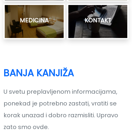
MEDICINA
KONTAKT
BANJA KANJIŽA
U svetu preplavljenom informacijama,
ponekad je potrebno zastati, vratiti se
korak unazad i dobro razmisliti. Upravo
zato smo ovde.