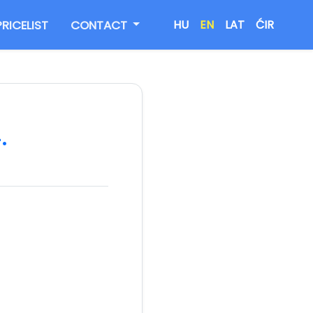
PRICELIST
CONTACT
HU
EN
LAT
ĆIR
.