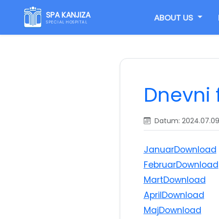
SPA KANJIZA
ABOUT US
SPECIAL HOSPITAL
Dnevni f
Datum: 2024.07.09
Januar
Download
Februar
Download
Mart
Download
April
Download
Maj
Download