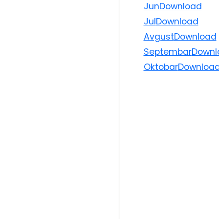
Jun
Download
Jul
Download
Avgust
Download
Septembar
Downl
Oktobar
Downloa