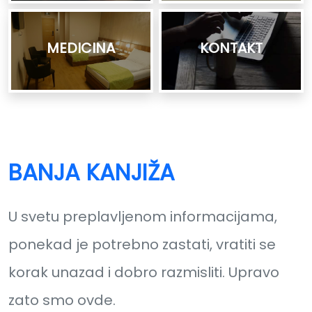
MEDICINA
KONTAKT
BANJA KANJIŽA
U svetu preplavljenom informacijama,
ponekad je potrebno zastati, vratiti se
korak unazad i dobro razmisliti. Upravo
zato smo ovde.