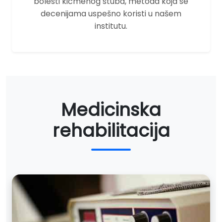
bolesti kičmenog stuba, metoda koja se
decenijama uspešno koristi u našem
institutu.
Medicinska
rehabilitacija