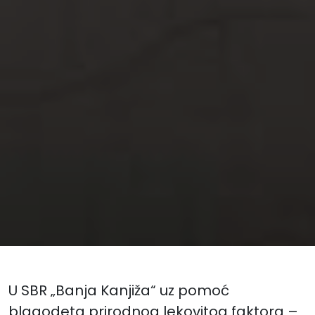
U SBR „Banja Kanjiža“ uz pomoć
blagodeta prirodnog lekovitog faktora –