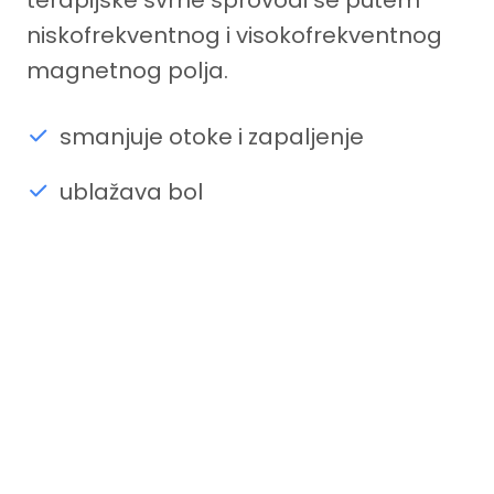
terapijske svrhe sprovodi se putem
niskofrekventnog i visokofrekventnog
magnetnog polja.
smanjuje otoke i zapaljenje
ublažava bol
ubrzava zarastanje rana i srastanje
koštanih preloma
regeneraciju tkiva kod povreda